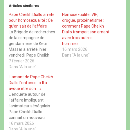
t
t
t
t
Articles similaires
a
a
a
a
g
g
g
g
e
e
e
e
Pape Cheikh Diallo arrêté
Homosexualité, VIH,
r
r
r
r
pour homosexualité : Ce
drogue, proxénétisme :
s
s
s
s
u
u
u
u
qu’on sait de l’affaire
comment Pape Cheikh
r
r
r
r
La Brigade de recherches
Diallo trompait son amant
F
X
W
T
a
(
h
h
de la compagnie de
avec trois autres
c
o
a
r
gendarmerie de Keur
hommes
e
u
t
e
b
v
s
a
Massar a arrêté, hier
16 mars 2026
o
r
A
d
vendredi, Pape Cheikh
Dans "A la une"
o
e
p
s
k
d
p
(
Diallo, présentateur de
7 février 2026
(
a
(
o
l'émission Quartier
Dans "A la une"
o
n
o
u
u
s
u
v
Général, selon les
v
u
v
r
L’amant de Pape Cheikh
r
n
r
e
informations exclusives
e
e
e
d
Diallo l’enfonce : « Il a
de Seneweb. L'animateur
d
n
d
a
avoué être son… »
a
o
a
n
de la TFM serait impliqué
n
u
n
s
L’enquête autour de
dans un vaste réseau de
s
v
s
u
l’affaire impliquant
u
e
u
n
présumés homosexuels.
n
l
n
e
l’animateur sénégalais
De son vrai nom Cheikh
e
l
e
n
Pape Cheikh Diallo
n
e
n
o
Ahmadou Tidiane…
o
f
o
u
connaît un nouveau
u
e
u
v
rebondissement après
16 mars 2026
v
n
v
e
e
ê
e
l
l’arrestation d’un
Dans "A la une"