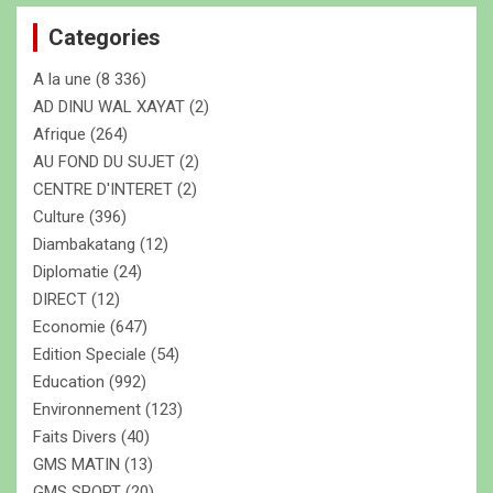
e
Categories
r
c
A la une
(8 336)
h
e
AD DINU WAL XAYAT
(2)
r
Afrique
(264)
AU FOND DU SUJET
(2)
CENTRE D'INTERET
(2)
Culture
(396)
Diambakatang
(12)
Diplomatie
(24)
DIRECT
(12)
Economie
(647)
Edition Speciale
(54)
Education
(992)
Environnement
(123)
Faits Divers
(40)
GMS MATIN
(13)
GMS SPORT
(20)