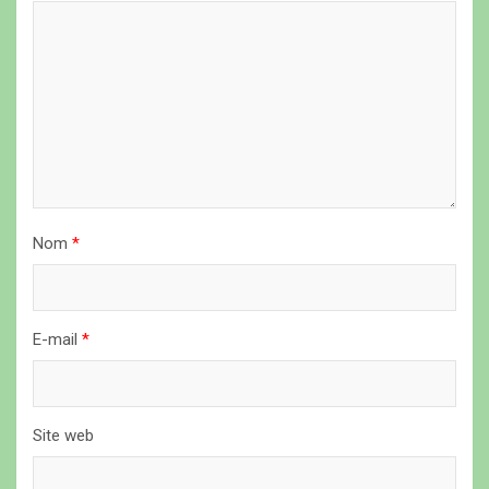
e
l
’
a
r
t
i
Nom
*
c
l
E-mail
*
e
Site web