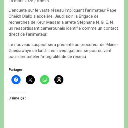
14 mars 2026
Admin
L’enquête sur le vaste réseau impliquant l’animateur Pape
Cheikh Diallo s’accélère. Jeudi soir, la Brigade de
recherches de Keur Massar a arrêté Stéphane N. G. E. N.,
un ressortissant camerounais identifié comme un contact
direct de l’animateur.
Le nouveau suspect sera présenté au procureur de Pikine-
Guédiawaye ce lundi. Les investigations se poursuivent
pour démanteler l’intégralité de ce réseau.
Partager :
C
C
C
C
l
l
l
l
i
i
i
i
q
q
q
q
u
u
u
u
e
e
e
e
J’aime ça :
z
r
z
z
p
p
p
p
o
o
o
o
u
u
u
u
r
r
r
r
p
p
p
p
a
a
a
a
r
r
r
r