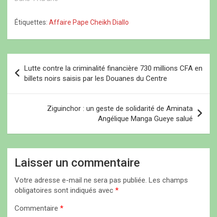
l
t
l
l
l
r
l
e
ressortissant
e
e
e
f
camerounais par la
f
)
f
e
Étiquettes:
Affaire Pape Cheikh Diallo
e
e
n
Brigade de recherches de
n
n
ê
Keur Massar. Présenté
ê
ê
t
t
t
r
comme un « cas contact »
r
r
e
dans ce dossier sensible,
N
e
e
)
)
)
l’homme, connu sous le
Lutte contre la criminalité financière 730 millions CFA en
a
surnom de « Steph »,
billets noirs saisis par les Douanes du Centre
aurait livré aux…
v
i
Ziguinchor : un geste de solidarité de Aminata
Angélique Manga Gueye salué
g
a
t
Laisser un commentaire
i
Votre adresse e-mail ne sera pas publiée.
Les champs
o
obligatoires sont indiqués avec
*
n
Commentaire
*
d