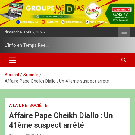
A
l
l
e
r
dimanche, août 9, 2026
a
u
L'Info en Temps Réel…
c
o
n
t
e
Accueil
Société
n
​Affaire Pape Cheikh Diallo : Un 41ème suspect arrêté
u
A LA UNE
SOCIÉTÉ
​Affaire Pape Cheikh Diallo : Un
41ème suspect arrêté