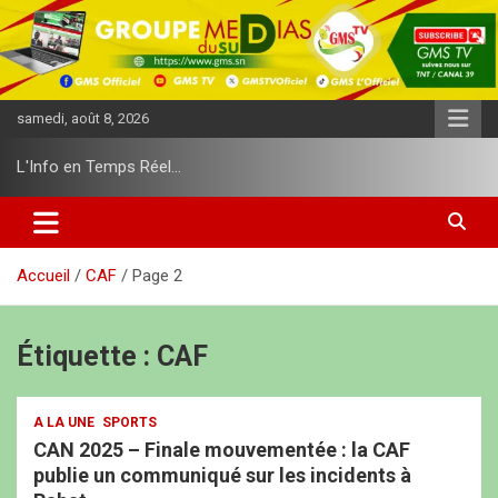
A
l
l
e
r
samedi, août 8, 2026
a
u
L'Info en Temps Réel…
c
o
n
t
e
Accueil
CAF
Page 2
n
u
Étiquette :
CAF
A LA UNE
SPORTS
CAN 2025 – Finale mouvementée : la CAF
publie un communiqué sur les incidents à