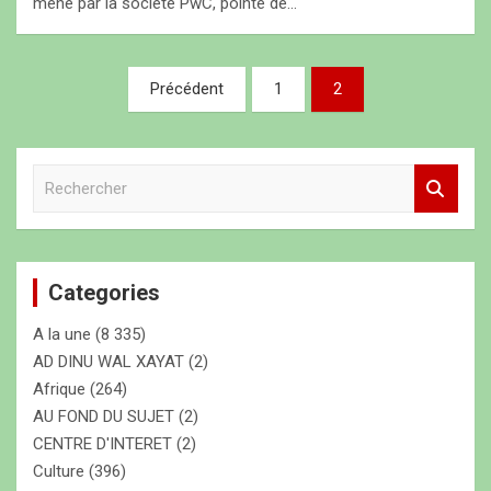
mené par la société PwC, pointe de…
N
Précédent
1
2
a
v
R
i
e
g
c
h
a
e
t
Categories
r
c
i
A la une
(8 335)
h
o
e
AD DINU WAL XAYAT
(2)
r
Afrique
(264)
n
AU FOND DU SUJET
(2)
d
CENTRE D'INTERET
(2)
e
Culture
(396)