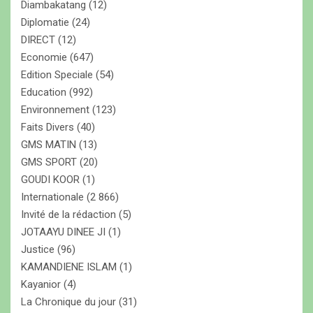
s
Diambakatang
(12)
Diplomatie
(24)
a
DIRECT
(12)
r
Economie
(647)
t
Edition Speciale
(54)
Education
(992)
i
Environnement
(123)
c
Faits Divers
(40)
l
GMS MATIN
(13)
e
GMS SPORT
(20)
GOUDI KOOR
(1)
s
Internationale
(2 866)
Invité de la rédaction
(5)
JOTAAYU DINEE JI
(1)
Justice
(96)
KAMANDIENE ISLAM
(1)
Kayanior
(4)
La Chronique du jour
(31)