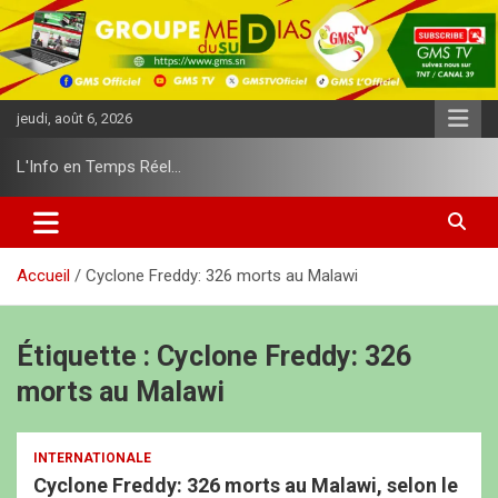
A
l
l
e
r
jeudi, août 6, 2026
a
u
L'Info en Temps Réel…
c
o
n
t
e
Accueil
Cyclone Freddy: 326 morts au Malawi
n
u
Étiquette :
Cyclone Freddy: 326
morts au Malawi
INTERNATIONALE
Cyclone Freddy: 326 morts au Malawi, selon le