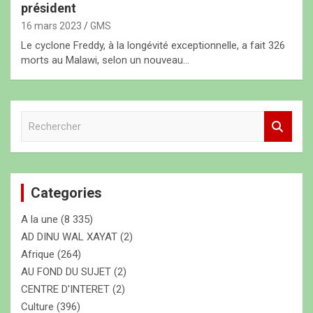
président
16 mars 2023
GMS
Le cyclone Freddy, à la longévité exceptionnelle, a fait 326
morts au Malawi, selon un nouveau…
R
e
c
h
e
Categories
r
c
A la une
(8 335)
h
e
AD DINU WAL XAYAT
(2)
r
Afrique
(264)
AU FOND DU SUJET
(2)
CENTRE D'INTERET
(2)
Culture
(396)