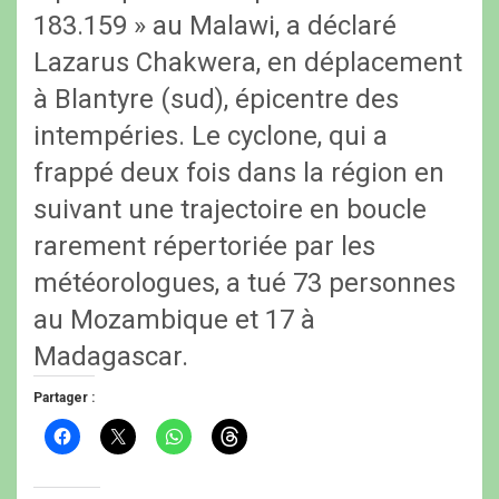
183.159 » au Malawi, a déclaré
Lazarus Chakwera, en déplacement
à Blantyre (sud), épicentre des
intempéries. Le cyclone, qui a
frappé deux fois dans la région en
suivant une trajectoire en boucle
rarement répertoriée par les
météorologues, a tué 73 personnes
au Mozambique et 17 à
Madagascar.
Partager :
C
C
C
C
l
l
l
l
i
i
i
i
q
q
q
q
u
u
u
u