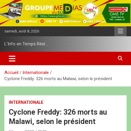
A
l
l
e
r
samedi, août 8, 2026
a
u
L'Info en Temps Réel…
c
o
n
t
e
Accueil
Internationale
n
Cyclone Freddy: 326 morts au Malawi, selon le président
u
INTERNATIONALE
Cyclone Freddy: 326 morts au
Malawi, selon le président