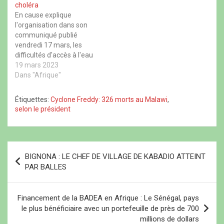
s
v
s
u
choléra
u
e
u
n
bidonville a été frappé par
n
l
n
e
En cause explique
le…
e
l
e
n
l'organisation dans son
n
e
n
o
o
f
o
u
communiqué publié
u
e
u
v
vendredi 17 mars, les
v
n
v
e
e
ê
e
l
difficultés d'accès à l'eau
l
t
l
l
l
r
l
e
courante et les
19 mars 2023
e
e
e
f
inondations,
Dans "Afrique"
f
)
f
e
e
e
n
conséquences directes
n
n
ê
de ce cyclone hors norme.
ê
ê
t
Étiquettes:
Cyclone Freddy: 326 morts au Malawi
,
t
t
r
À Lilongwe, « le cyclone
selon le président
r
r
e
Freddy a fait beaucoup de
e
e
)
)
)
dégâts au Malawi, où
beaucoup
d'infrastructures ont été
N
endommagées : des
BIGNONA : LE CHEF DE VILLAGE DE KABADIO ATTEINT
a
maisons, …
PAR BALLES
v
i
Financement de la BADEA en Afrique : Le Sénégal, pays
le plus bénéficiaire avec un portefeuille de près de 700
g
millions de dollars