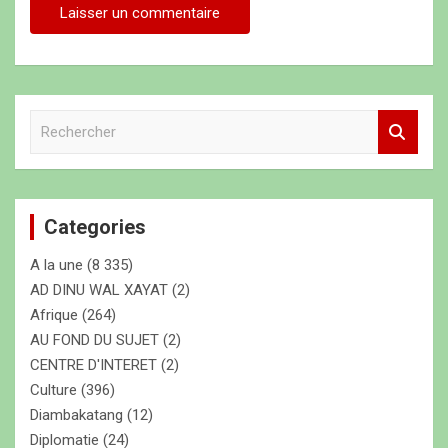
R
e
c
h
e
Categories
r
c
A la une
(8 335)
h
e
AD DINU WAL XAYAT
(2)
r
Afrique
(264)
AU FOND DU SUJET
(2)
CENTRE D'INTERET
(2)
Culture
(396)
Diambakatang
(12)
Diplomatie
(24)