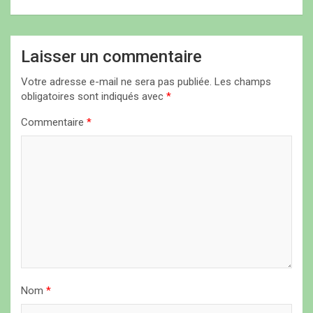
a
t
i
Laisser un commentaire
o
Votre adresse e-mail ne sera pas publiée.
Les champs
n
obligatoires sont indiqués avec
*
d
Commentaire
*
e
l
’
a
r
t
i
Nom
*
c