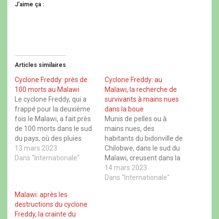
e
e
e
e
J’aime ça :
z
r
z
z
p
p
p
p
o
o
o
o
u
u
u
u
r
r
r
r
p
p
p
p
a
a
a
a
r
r
r
r
t
t
t
t
Articles similaires
a
a
a
a
g
g
g
g
e
e
e
e
Cyclone Freddy: près de
Cyclone Freddy: au
r
r
r
r
100 morts au Malawi
Malawi, la recherche de
s
s
s
s
u
u
u
u
Le cyclone Freddy, qui a
survivants à mains nues
r
r
r
r
frappé pour la deuxième
dans la boue
F
X
W
T
a
(
h
h
fois le Malawi, a fait près
Munis de pelles ou à
c
o
a
r
de 100 morts dans le sud
mains nues, des
e
u
t
e
b
v
s
a
du pays, où des pluies
habitants du bidonville de
o
r
A
d
torrentielles ont entraîné
13 mars 2023
Chilobwe, dans le sud du
o
e
p
s
k
d
p
(
des inondations, a
Dans "Internationale"
Malawi, creusent dans la
(
a
(
o
annoncé lundi l'agence de
o
n
o
boue à la recherche de
14 mars 2023
u
u
s
u
v
gestion des catastrophes.
survivants alors que les
Dans "Internationale"
v
u
v
r
r
n
r
e
"Le bilan, y compris dans
pluies diluviennes
e
e
e
d
Malawi: après les
les autres districts ayant
provoquées par le cyclone
d
n
d
a
destructions du cyclone
a
o
a
n
été touchés…
Freddy continuent de
n
u
n
s
Freddy, la crainte du
s'abattre sur eux. Ce