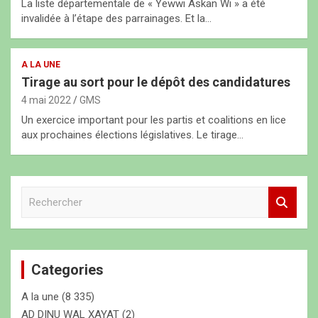
La liste départementale de « Yewwi Askan Wi » a été
invalidée à l’étape des parrainages. Et la…
A LA UNE
Tirage au sort pour le dépôt des candidatures
4 mai 2022
GMS
Un exercice important pour les partis et coalitions en lice
aux prochaines élections législatives. Le tirage…
R
e
c
h
e
Categories
r
c
A la une
(8 335)
h
e
AD DINU WAL XAYAT
(2)