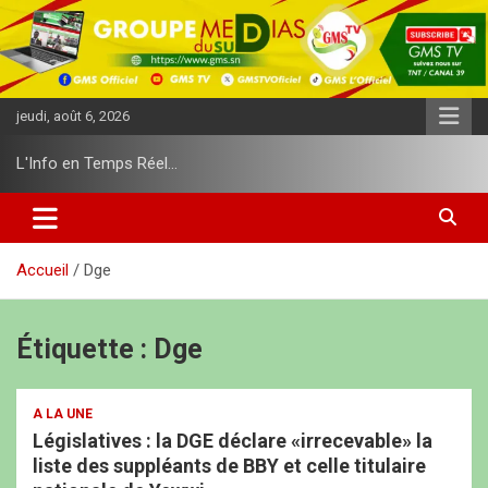
A
l
l
e
r
jeudi, août 6, 2026
a
u
L'Info en Temps Réel…
c
o
n
t
e
Accueil
Dge
n
u
Étiquette :
Dge
A LA UNE
Législatives : la DGE déclare «irrecevable» la
liste des suppléants de BBY et celle titulaire