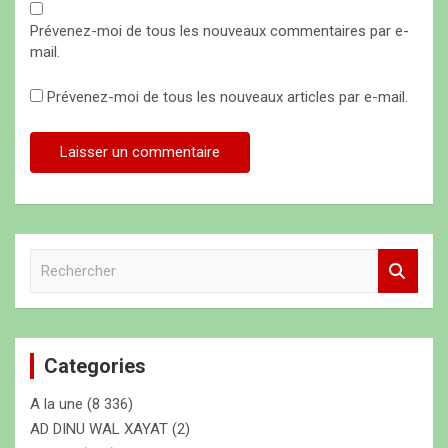
Prévenez-moi de tous les nouveaux commentaires par e-
mail.
Prévenez-moi de tous les nouveaux articles par e-mail.
R
e
c
h
e
Categories
r
c
A la une
(8 336)
h
e
AD DINU WAL XAYAT
(2)
r