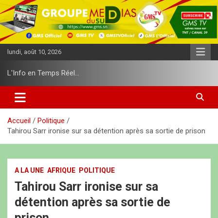
A
l
l
e
r
lundi, août 10, 2026
a
u
L'Info en Temps Réel…
c
o
n
t
e
Accueil
Politique
n
Tahirou Sarr ironise sur sa détention après sa sortie de prison
u
A LA UNE
AFRIQUE
POLITIQUE
Tahirou Sarr ironise sur sa
détention après sa sortie de
prison