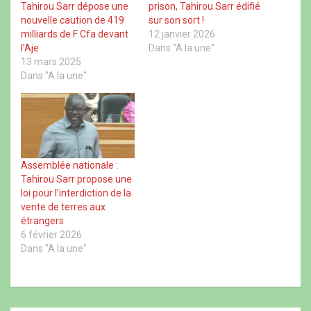
Tahirou Sarr dépose une
prison, Tahirou Sarr édifié
b
v
s
a
o
r
A
d
nouvelle caution de 419
sur son sort !
o
e
p
s
milliards de F Cfa devant
12 janvier 2026
k
d
p
(
(
a
(
o
l’Aje
Dans "A la une"
o
n
o
u
u
s
u
v
13 mars 2025
v
u
v
r
Dans "A la une"
r
n
r
e
e
e
e
d
d
n
d
a
a
o
a
n
n
u
n
s
s
v
s
u
u
e
u
n
n
l
n
e
e
l
e
n
n
e
n
o
Assemblée nationale :
o
f
o
u
u
e
u
v
Tahirou Sarr propose une
v
n
v
e
loi pour l’interdiction de la
e
ê
e
l
l
t
l
l
vente de terres aux
l
r
l
e
étrangers
e
e
e
f
f
)
f
e
6 février 2026
e
e
n
Dans "A la une"
n
n
ê
ê
ê
t
t
t
r
r
r
e
e
e
)
)
)