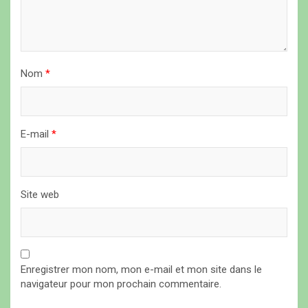
a
r
t
i
Nom
*
c
l
E-mail
*
e
Site web
Enregistrer mon nom, mon e-mail et mon site dans le
navigateur pour mon prochain commentaire.