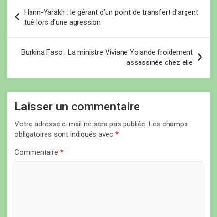
N
Hann-Yarakh : le gérant d’un point de transfert d’argent
a
tué lors d’une agression
v
i
Burkina Faso : La ministre Viviane Yolande froidement
assassinée chez elle
g
a
t
Laisser un commentaire
i
Votre adresse e-mail ne sera pas publiée.
Les champs
o
obligatoires sont indiqués avec
*
n
Commentaire
*
d
e
l
’