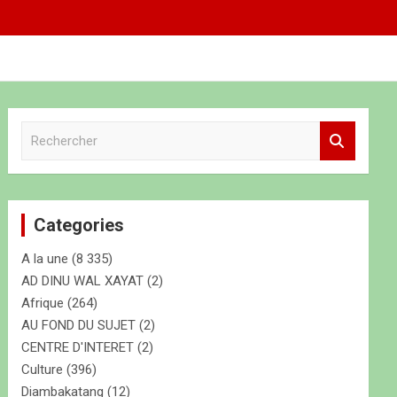
R
e
c
h
e
Categories
r
c
A la une
(8 335)
h
e
AD DINU WAL XAYAT
(2)
r
Afrique
(264)
AU FOND DU SUJET
(2)
CENTRE D'INTERET
(2)
Culture
(396)
Diambakatang
(12)