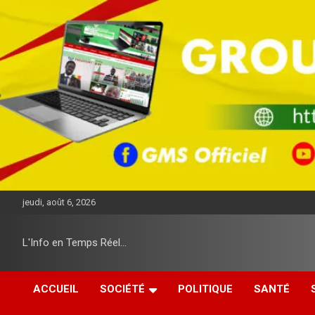
A
l
l
e
r
a
u
c
o
n
t
e
n
u
jeudi, août 6, 2026
L'Info en Temps Réel…
ACCUEIL
SOCIÉTÉ
POLITIQUE
SANTÉ