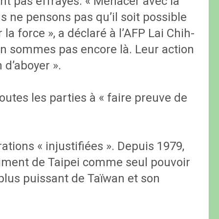
nt pas effrayés. « Menacer avec la
us ne pensons pas qu’il soit possible
la force », a déclaré à l’AFP Lai Chih-
’en sommes pas encore là. Leur action
 d’aboyer ».
utes les parties à « faire preuve de
tions « injustifiées ». Depuis 1979,
iment de Taipei comme seul pouvoir
e plus puissant de Taïwan et son