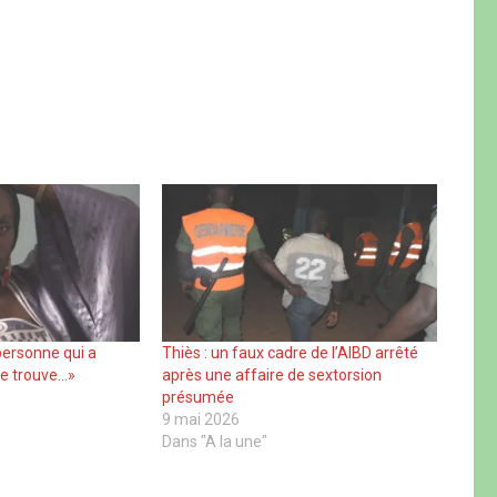
personne qui a
Thiès : un faux cadre de l’AIBD arrêté
e trouve…»
après une affaire de sextorsion
présumée
9 mai 2026
Dans "A la une"