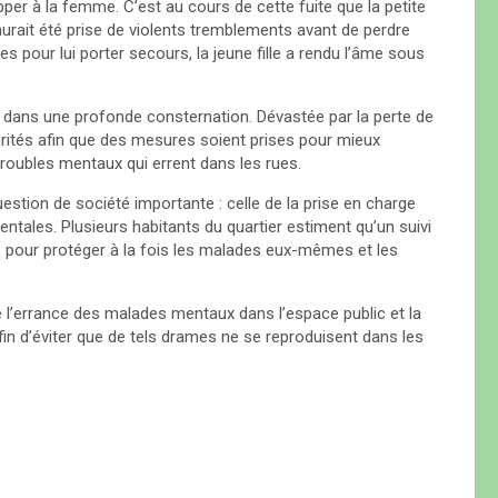
per à la femme. C’est au cours de cette fuite que la petite
urait été prise de violents tremblements avant de perdre
 pour lui porter secours, la jeune fille a rendu l’âme sous
er dans une profonde consternation. Dévastée par la perte de
orités afin que des mesures soient prises pour mieux
roubles mentaux qui errent dans les rues.
uestion de société importante : celle de la prise en charge
tales. Plusieurs habitants du quartier estiment qu’un suivi
s pour protéger à la fois les malades eux-mêmes et les
 de l’errance des malades mentaux dans l’espace public et la
fin d’éviter que de tels drames ne se reproduisent dans les