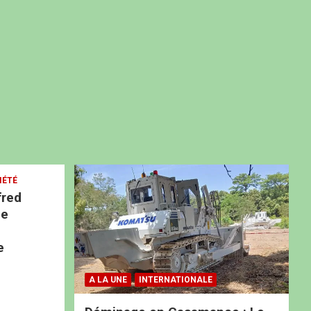
IÉTÉ
fred
ne
e
A LA UNE
INTERNATIONALE