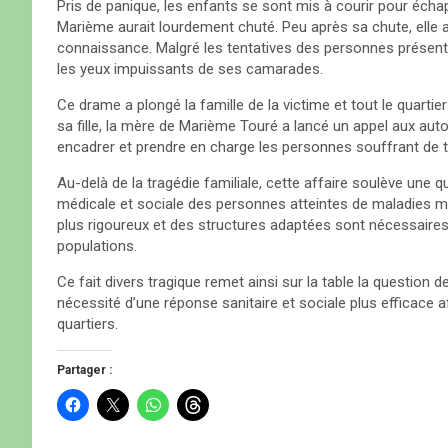
Pris de panique, les enfants se sont mis à courir pour échap
Marième aurait lourdement chuté. Peu après sa chute, elle a
connaissance. Malgré les tentatives des personnes présentes
les yeux impuissants de ses camarades.
Ce drame a plongé la famille de la victime et tout le quarti
sa fille, la mère de Marième Touré a lancé un appel aux aut
encadrer et prendre en charge les personnes souffrant de t
Au-delà de la tragédie familiale, cette affaire soulève une q
médicale et sociale des personnes atteintes de maladies men
plus rigoureux et des structures adaptées sont nécessaire
populations.
Ce fait divers tragique remet ainsi sur la table la question
nécessité d’une réponse sanitaire et sociale plus efficace a
quartiers.
Partager :
C
C
C
C
l
l
l
l
i
i
i
i
q
q
q
q