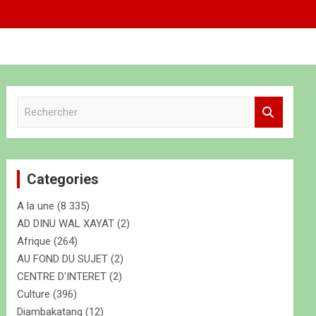
R
e
c
h
e
Categories
r
c
A la une
(8 335)
h
e
AD DINU WAL XAYAT
(2)
r
Afrique
(264)
AU FOND DU SUJET
(2)
CENTRE D'INTERET
(2)
Culture
(396)
Diambakatang
(12)