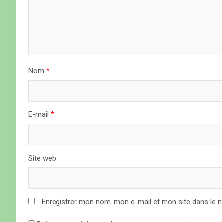
n
d
e
l
Nom
*
’
a
E-mail
*
r
t
Site web
i
c
Enregistrer mon nom, mon e-mail et mon site dans le 
l