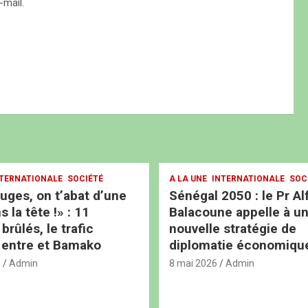
mail.
TERNATIONALE
SOCIÉTÉ
A LA UNE
INTERNATIONALE
SOC
ouges, on t’abat d’une
Sénégal 2050 : le Pr Al
s la tête !» : 11
Balacoune appelle à u
rûlés, le trafic
nouvelle stratégie de
 entre et Bamako
diplomatie économiqu
6
Admin
8 mai 2026
Admin