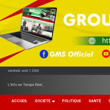
A
l
l
e
r
a
u
c
o
n
t
e
n
u
vendredi, août 7, 2026
L'Info en Temps Réel…
ACCUEIL
SOCIÉTÉ
POLITIQUE
SANTÉ