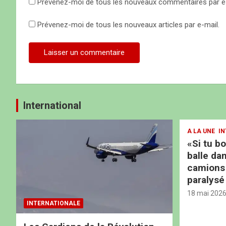
Prévenez-moi de tous les nouveaux commentaires par e-
e
Prévenez-moi de tous les nouveaux articles par e-mail.
International
A LA UNE
IN
«Si tu b
balle dan
camions b
paralysé
18 mai 202
INTERNATIONALE