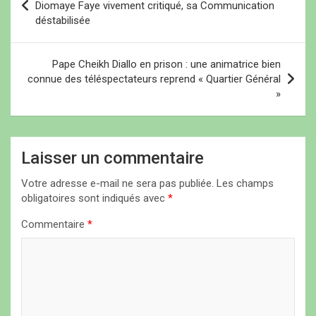
a
Diomaye Faye vivement critiqué, sa Communication
déstabilisée
v
i
Pape Cheikh Diallo en prison : une animatrice bien
g
connue des téléspectateurs reprend « Quartier Général
a
»
t
i
Laisser un commentaire
o
n
Votre adresse e-mail ne sera pas publiée.
Les champs
obligatoires sont indiqués avec
*
d
Commentaire
*
e
l
’
a