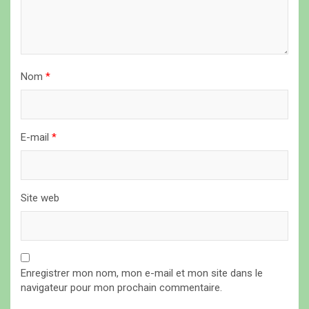
r
t
i
c
Nom
*
l
e
E-mail
*
Site web
Enregistrer mon nom, mon e-mail et mon site dans le
navigateur pour mon prochain commentaire.