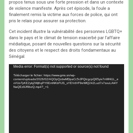
propos tenus sous une forte pression et dans un contexte
de violence manifeste. Après cet épisode, la foule a
finalement remis la victime aux forces de police, qui ont
pris le relais pour assurer sa protection.
Cet incident illustre la vulnérabilité des personnes LGBTQ+
dans le pays et le climat de tension exacerbé par l’affaire
médiatique, posant de nouvelles questions sur la sécurité
des citoyens et le respect des droits fondamentaux au
Sénégal.
Lecteur
Media error: Format(s) not supported or source(s) not found
vidéo
Télécharger le fichier: https://www.gms.sn/wp-
content/uploads/2026/02/AQOpQzdwMDpaCc5rJPQtcgcpQ65yix7nWHi1L_e
xVUoTyKE2ykj2WjKqPY6EmNKbFIJS_sYEVdVF9eWlQ242Lud7x7sxuLAl4Y
NaQEz9Jf9bzQ.mp4?_=1