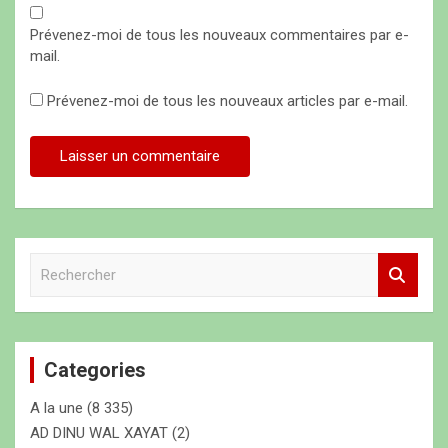
Prévenez-moi de tous les nouveaux commentaires par e-
mail.
Prévenez-moi de tous les nouveaux articles par e-mail.
R
e
c
h
e
Categories
r
c
A la une
(8 335)
h
e
AD DINU WAL XAYAT
(2)