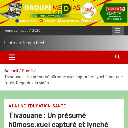
A
l
l
e
r
vendredi, août 7, 2026
a
u
L'Info en Temps Réel…
c
o
n
t
e
Accueil
Santé
n
Tivaouane : Un présumé h0mose.xuel capturé et lynché par une
u
foule; Regardez la vidéo
A LA UNE
EDUCATION
SANTÉ
Tivaouane : Un présumé
h0mose.xuel capturé et lynché