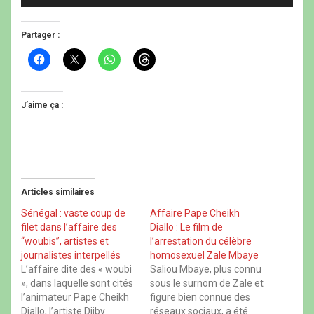
Partager :
C
C
C
C
l
l
l
l
i
i
i
i
q
q
q
q
u
u
u
u
e
e
e
e
J’aime ça :
z
r
z
z
p
p
p
p
o
o
o
o
u
u
u
u
r
r
r
r
p
p
p
p
a
a
a
a
r
r
r
r
t
t
t
t
Articles similaires
a
a
a
a
g
g
g
g
e
e
e
e
Sénégal : vaste coup de
Affaire Pape Cheikh
r
r
r
r
filet dans l’affaire des
Diallo : Le film de
s
s
s
s
u
u
u
u
“woubis”, artistes et
l’arrestation du célèbre
r
r
r
r
journalistes interpellés
homosexuel Zale Mbaye
F
X
W
T
a
(
h
h
L’affaire dite des « woubi
Saliou Mbaye, plus connu
c
o
a
r
», dans laquelle sont cités
sous le surnom de Zale et
e
u
t
e
b
v
s
a
l’animateur Pape Cheikh
figure bien connue des
o
r
A
d
Diallo, l’artiste Djiby
réseaux sociaux, a été
o
e
p
s