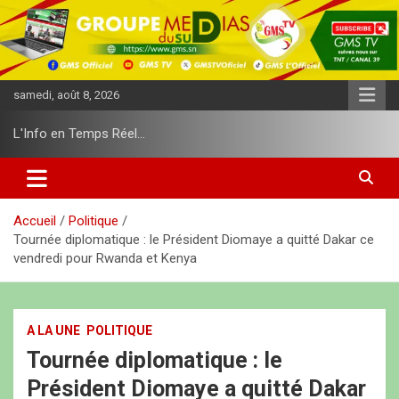
A
l
l
e
r
samedi, août 8, 2026
a
u
L'Info en Temps Réel…
c
o
n
t
e
Accueil
Politique
n
Tournée diplomatique : le Président Diomaye a quitté Dakar ce
u
vendredi pour Rwanda et Kenya
A LA UNE
POLITIQUE
Tournée diplomatique : le
Président Diomaye a quitté Dakar