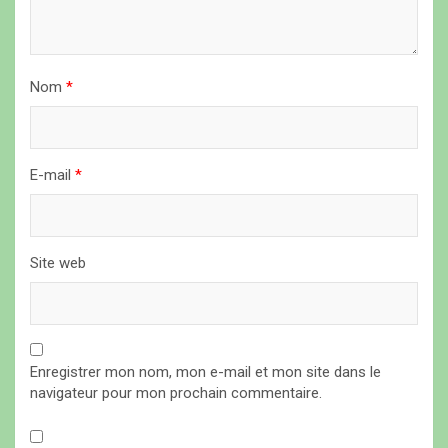
r
t
i
Nom
*
c
l
E-mail
*
e
Site web
Enregistrer mon nom, mon e-mail et mon site dans le
navigateur pour mon prochain commentaire.