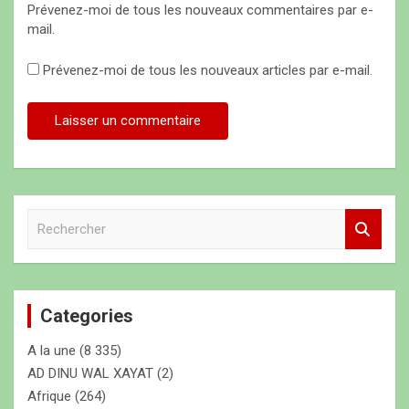
Prévenez-moi de tous les nouveaux commentaires par e-
mail.
Prévenez-moi de tous les nouveaux articles par e-mail.
R
e
c
h
e
Categories
r
c
A la une
(8 335)
h
e
AD DINU WAL XAYAT
(2)
r
Afrique
(264)