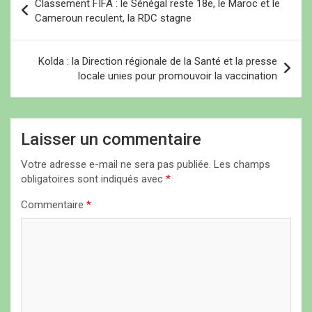
Classement FIFA : le Sénégal reste 18e, le Maroc et le
a
Cameroun reculent, la RDC stagne
v
i
Kolda : la Direction régionale de la Santé et la presse
locale unies pour promouvoir la vaccination
g
a
t
Laisser un commentaire
i
Votre adresse e-mail ne sera pas publiée.
Les champs
o
obligatoires sont indiqués avec
*
n
Commentaire
*
d
e
l
’
a