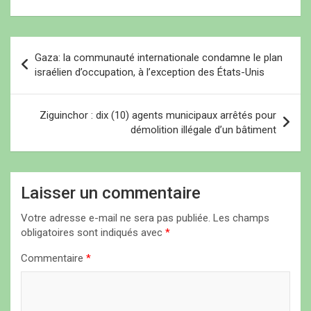
règlementaire. Différents
)
)
points ont été abordés
comme les…
N
Gaza: la communauté internationale condamne le plan
a
israélien d’occupation, à l’exception des États-Unis
v
i
Ziguinchor : dix (10) agents municipaux arrêtés pour
démolition illégale d’un bâtiment
g
a
t
Laisser un commentaire
i
Votre adresse e-mail ne sera pas publiée.
Les champs
o
obligatoires sont indiqués avec
*
n
Commentaire
*
d
e