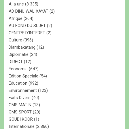
A la une
(8 335)
h
e
AD DINU WAL XAYAT
(2)
r
Afrique
(264)
AU FOND DU SUJET
(2)
CENTRE D'INTERET
(2)
Culture
(396)
Diambakatang
(12)
Diplomatie
(24)
DIRECT
(12)
Economie
(647)
Edition Speciale
(54)
Education
(992)
Environnement
(123)
Faits Divers
(40)
GMS MATIN
(13)
GMS SPORT
(20)
GOUDI KOOR
(1)
Internationale
(2 866)