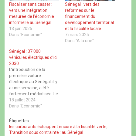
c
o
a
r
Fiscaliser sans casser :
Sénégal : vers des
e
u
t
e
vers une intégration
reformes sur le
b
v
s
a
o
r
A
d
mesurée de l’économie
financement du
o
e
p
s
informelle au Sénégal
développement territorial
k
d
p
(
(
a
(
o
13 juin 2025
et la fiscalité locale
o
n
o
u
u
s
u
v
Dans "Economie"
7 mars 2025
v
u
v
r
Dans "A la une"
r
n
r
e
e
e
e
d
d
n
d
a
Sénégal : 37 000
a
o
a
n
véhicules électriques d’ici
n
u
n
s
s
v
s
u
2030
u
e
u
n
L’introduction de la
n
l
n
e
e
l
e
n
première voiture
n
e
n
o
électrique au Sénégal, il y
o
f
o
u
u
e
u
v
a une semaine, a été
v
n
v
e
e
ê
e
l
fortement médiatisée. Le
l
t
l
l
Sénégal vise 37 000
18 juillet 2024
l
r
l
e
e
e
e
f
véhicules électriques à
Dans "Economie"
f
)
f
e
l’horizon 2030. D’ailleurs,
e
e
n
n
n
ê
un atelier a eu lieu lundi
Étiquettes:
ê
ê
t
dernier pour mettre en
t
t
r
les carburants échappent encore à la fiscalité verte
,
r
r
e
place le cadre
Transition sous contrainte : au Sénégal
e
e
)