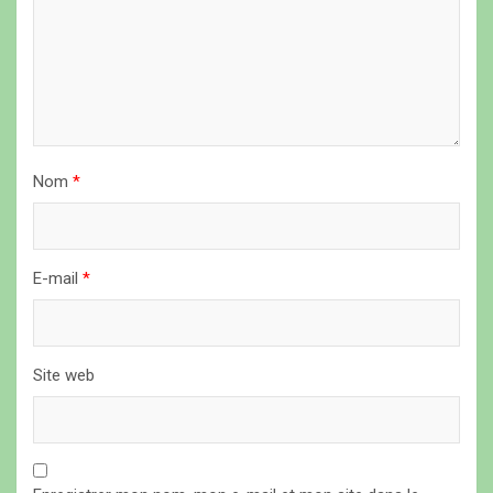
l
’
a
r
t
i
Nom
*
c
l
E-mail
*
e
Site web