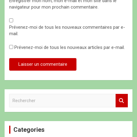
Enregistrer mon nom, mon e-mail et mon site dans le
navigateur pour mon prochain commentaire.
Prévenez-moi de tous les nouveaux commentaires par e-
mail.
Prévenez-moi de tous les nouveaux articles par e-mail.
R
e
c
h
e
Categories
r
c