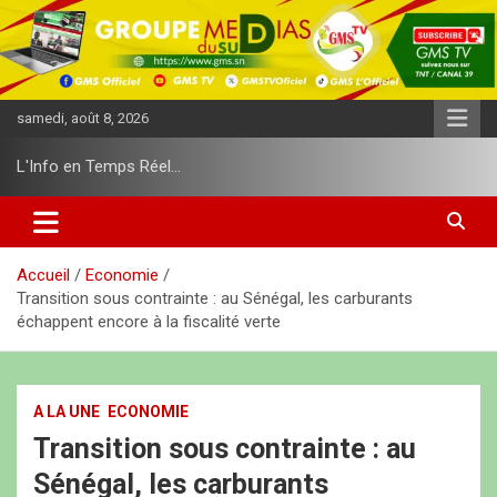
A
l
l
e
r
samedi, août 8, 2026
a
u
L'Info en Temps Réel…
c
o
n
t
e
Accueil
Economie
n
Transition sous contrainte : au Sénégal, les carburants
u
échappent encore à la fiscalité verte
A LA UNE
ECONOMIE
Transition sous contrainte : au
Sénégal, les carburants