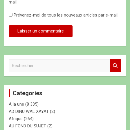
mail.
Prévenez-moi de tous les nouveaux articles par e-mail.
R
e
c
h
e
Categories
r
c
A la une
(8 335)
h
e
AD DINU WAL XAYAT
(2)
r
Afrique
(264)
AU FOND DU SUJET
(2)