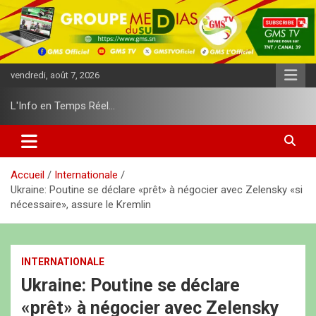
A
l
l
e
r
vendredi, août 7, 2026
a
u
L'Info en Temps Réel…
c
o
n
t
e
Accueil
Internationale
n
Ukraine: Poutine se déclare «prêt» à négocier avec Zelensky «si
u
nécessaire», assure le Kremlin
INTERNATIONALE
Ukraine: Poutine se déclare
«prêt» à négocier avec Zelensky