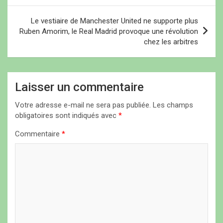
v
i
Le vestiaire de Manchester United ne supporte plus
Ruben Amorim, le Real Madrid provoque une révolution
g
chez les arbitres
a
t
i
Laisser un commentaire
o
Votre adresse e-mail ne sera pas publiée.
Les champs
n
obligatoires sont indiqués avec
*
d
Commentaire
*
e
l
’
a
r