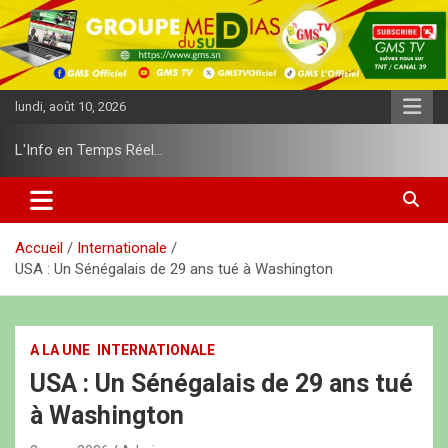
A
l
l
e
r
lundi, août 10, 2026
a
u
L'Info en Temps Réel…
c
o
n
t
e
Accueil
Internationale
n
USA : Un Sénégalais de 29 ans tué à Washington
u
A LA UNE
INTERNATIONALE
USA : Un Sénégalais de 29 ans tué
à Washington