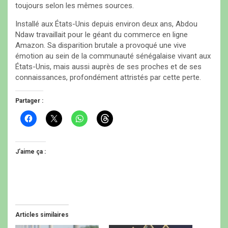
toujours selon les mêmes sources.
Installé aux États-Unis depuis environ deux ans, Abdou
Ndaw travaillait pour le géant du commerce en ligne
Amazon. Sa disparition brutale a provoqué une vive
émotion au sein de la communauté sénégalaise vivant aux
États-Unis, mais aussi auprès de ses proches et de ses
connaissances, profondément attristés par cette perte.
Partager :
C
C
C
C
l
l
l
l
i
i
i
i
q
q
q
q
u
u
u
u
e
e
e
e
J’aime ça :
z
r
z
z
p
p
p
p
o
o
o
o
u
u
u
u
r
r
r
r
p
p
p
p
a
a
a
a
r
r
r
r
t
t
t
t
Articles similaires
a
a
a
a
g
g
g
g