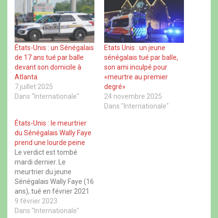
e
e
e
e
r
r
r
r
s
s
s
s
u
u
u
u
r
r
r
r
F
X
W
T
a
(
h
h
c
o
a
r
États-Unis : un Sénégalais
Etats Unis : un jeune
e
u
t
e
de 17 ans tué par balle
sénégalais tué par balle,
b
v
s
a
o
r
A
d
devant son domicile à
son ami inculpé pour
o
e
p
s
Atlanta
«meurtre au premier
k
d
p
(
(
a
(
o
7 juillet 2025
degré»
o
n
o
u
u
s
u
v
Dans "Internationale"
24 novembre 2025
v
u
v
r
Dans "Internationale"
r
n
r
e
e
e
e
d
d
n
d
a
États-Unis : le meurtrier
a
o
a
n
du Sénégalais Wally Faye
n
u
n
s
s
v
s
u
prend une lourde peine
u
e
u
n
Le verdict est tombé
n
l
n
e
e
l
e
n
mardi dernier. Le
n
e
n
o
meurtrier du jeune
o
f
o
u
u
e
u
v
Sénégalais Wally Faye (16
v
n
v
e
e
ê
e
l
ans), tué en février 2021
l
t
l
l
en Caroline du Nord
9 février 2023
l
r
l
e
e
e
e
f
(États-Unis), a été
Dans "Internationale"
f
)
f
e