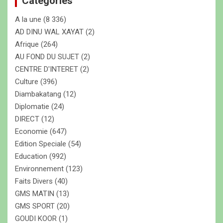
Categories
c
A la une
(8 336)
h
e
AD DINU WAL XAYAT
(2)
r
Afrique
(264)
AU FOND DU SUJET
(2)
CENTRE D'INTERET
(2)
Culture
(396)
Diambakatang
(12)
Diplomatie
(24)
DIRECT
(12)
Economie
(647)
Edition Speciale
(54)
Education
(992)
Environnement
(123)
Faits Divers
(40)
GMS MATIN
(13)
GMS SPORT
(20)
GOUDI KOOR
(1)