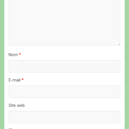
e
l
’
a
r
t
Nom
*
i
c
l
E-mail
*
e
Site web