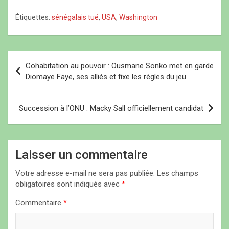
lourdement condamné
e
e
n
n
n
ê
par le tribunal de Wake
Étiquettes:
sénégalais tué
,
USA
,
Washington
ê
ê
t
County, situé dans l’État.
t
t
r
r
r
e
D’après Les Échos, Daniel
e
e
)
Monserrate, âgé de 20
)
)
ans, a été condamné à…
N
Cohabitation au pouvoir : Ousmane Sonko met en garde
a
Diomaye Faye, ses alliés et fixe les règles du jeu
v
i
Succession à l’ONU : Macky Sall officiellement candidat
g
a
Laisser un commentaire
t
i
Votre adresse e-mail ne sera pas publiée.
Les champs
obligatoires sont indiqués avec
*
o
n
Commentaire
*
d