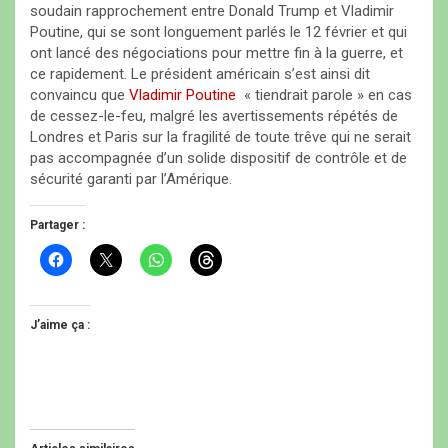
soudain rapprochement entre Donald Trump et Vladimir
Poutine, qui se sont longuement parlés le 12 février et qui
ont lancé des négociations pour mettre fin à la guerre, et
ce rapidement. Le président américain s’est ainsi dit
convaincu que
Vladimir Poutine
« tiendrait parole » en cas
de cessez-le-feu, malgré les avertissements répétés de
Londres et Paris sur la fragilité de toute trêve qui ne serait
pas accompagnée d’un solide dispositif de contrôle et de
sécurité garanti par l’Amérique.
Partager :
C
C
C
C
l
l
l
l
i
i
i
i
q
q
q
q
u
u
u
u
e
e
e
e
J’aime ça :
z
r
z
z
p
p
p
p
o
o
o
o
u
u
u
u
r
r
r
r
p
p
p
p
a
a
a
a
r
r
r
r
t
t
t
t