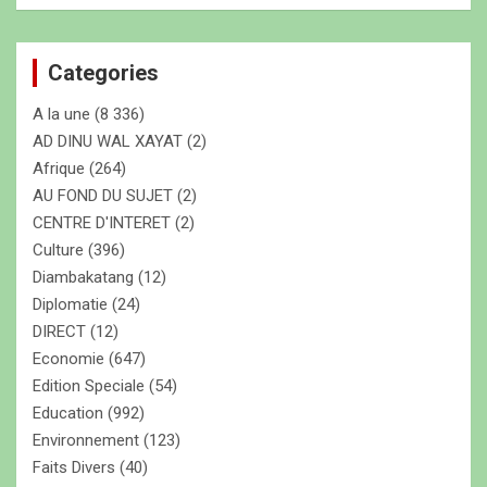
c
h
e
Categories
r
c
A la une
(8 336)
h
e
AD DINU WAL XAYAT
(2)
r
Afrique
(264)
AU FOND DU SUJET
(2)
CENTRE D'INTERET
(2)
Culture
(396)
Diambakatang
(12)
Diplomatie
(24)
DIRECT
(12)
Economie
(647)
Edition Speciale
(54)
Education
(992)
Environnement
(123)
Faits Divers
(40)