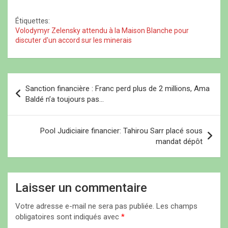
e
e
e
f
la guerre" entre l'Ukraine
f
)
f
e
et la Russie en cas de
e
e
n
Étiquettes:
n
n
ê
retour à la Maison
Volodymyr Zelensky attendu à la Maison Blanche pour
ê
ê
t
Blanche. "En tant que
t
t
r
discuter d'un accord sur les minerais
r
r
e
votre prochain président
e
e
)
des Etats-Unis, je vais
)
)
apporter…
N
Sanction financière : Franc perd plus de 2 millions, Ama
a
Baldé n’a toujours pas…
v
i
Pool Judiciaire financier: Tahirou Sarr placé sous
mandat dépôt
g
a
t
Laisser un commentaire
i
Votre adresse e-mail ne sera pas publiée.
Les champs
o
obligatoires sont indiqués avec
*
n