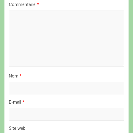
Commentaire
*
d
e
l
’
a
r
t
i
Nom
*
c
l
E-mail
*
e
Site web