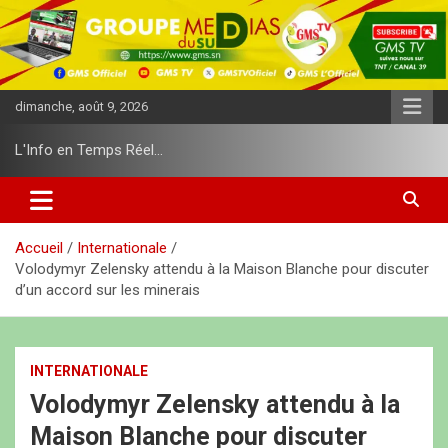
A
l
l
e
r
dimanche, août 9, 2026
a
u
L'Info en Temps Réel…
c
o
n
t
e
Accueil
Internationale
n
Volodymyr Zelensky attendu à la Maison Blanche pour discuter
u
d’un accord sur les minerais
INTERNATIONALE
Volodymyr Zelensky attendu à la
Maison Blanche pour discuter