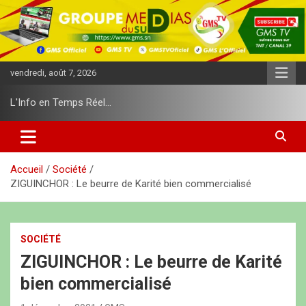
A
l
l
e
r
vendredi, août 7, 2026
a
u
L'Info en Temps Réel…
c
o
n
t
e
Accueil
Société
n
ZIGUINCHOR : Le beurre de Karité bien commercialisé
u
SOCIÉTÉ
ZIGUINCHOR : Le beurre de Karité
bien commercialisé