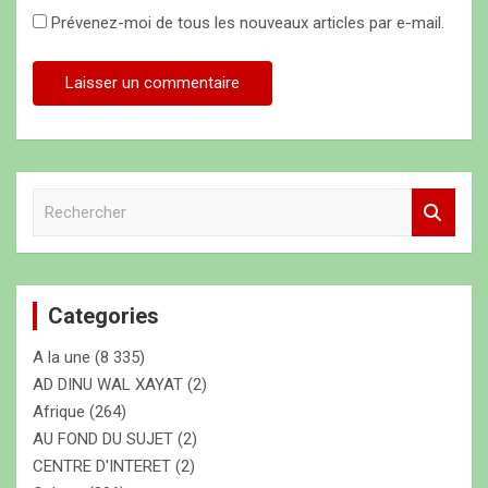
Prévenez-moi de tous les nouveaux articles par e-mail.
R
e
c
h
e
Categories
r
c
A la une
(8 335)
h
e
AD DINU WAL XAYAT
(2)
r
Afrique
(264)
AU FOND DU SUJET
(2)
CENTRE D'INTERET
(2)