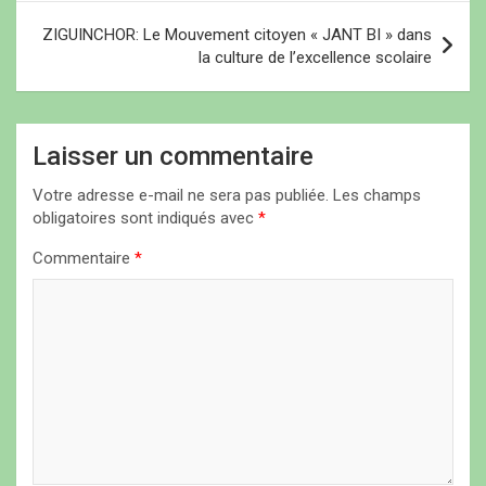
v
ZIGUINCHOR: Le Mouvement citoyen « JANT BI » dans
i
la culture de l’excellence scolaire
g
a
Laisser un commentaire
t
i
Votre adresse e-mail ne sera pas publiée.
Les champs
obligatoires sont indiqués avec
*
o
n
Commentaire
*
d
e
l
’
a
r