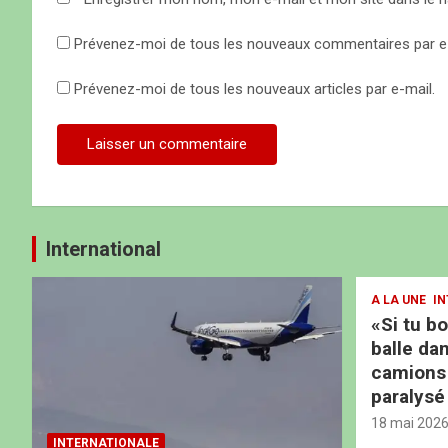
l
Prévenez-moi de tous les nouveaux commentaires par e-
e
Prévenez-moi de tous les nouveaux articles par e-mail.
International
A LA UNE
IN
«Si tu b
balle dan
camions b
paralysé
18 mai 202
INTERNATIONALE