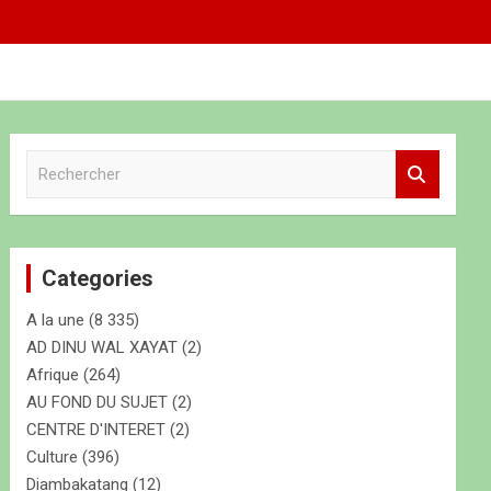
R
e
c
h
e
Categories
r
c
A la une
(8 335)
h
e
AD DINU WAL XAYAT
(2)
r
Afrique
(264)
AU FOND DU SUJET
(2)
CENTRE D'INTERET
(2)
Culture
(396)
Diambakatang
(12)