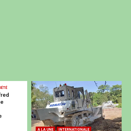
IÉTÉ
fred
ne
e
A LA UNE
INTERNATIONALE