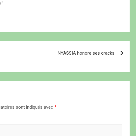
 parents d’élèves
e"
motos Jakarta sont entrées en collision
ias…
faisant…
NYASSIA honore ses cracks
atoires sont indiqués avec
*