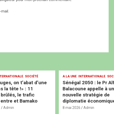
mail.
TERNATIONALE
SOCIÉTÉ
A LA UNE
INTERNATIONALE
SOC
ouges, on t’abat d’une
Sénégal 2050 : le Pr Al
s la tête !» : 11
Balacoune appelle à u
rûlés, le trafic
nouvelle stratégie de
 entre et Bamako
diplomatie économiqu
6
Admin
8 mai 2026
Admin