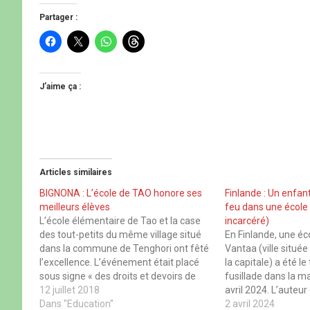
Partager :
C
C
C
C
l
l
l
l
i
i
i
i
q
q
q
q
u
u
u
u
e
e
e
e
J’aime ça :
z
r
z
z
p
p
p
p
o
o
o
o
u
u
u
u
r
r
r
r
p
p
p
p
a
a
a
a
r
r
r
r
t
t
t
t
Articles similaires
a
a
a
a
g
g
g
g
e
e
e
e
BIGNONA : L’école de TAO honore ses
Finlande : Un enfan
r
r
r
r
meilleurs élèves
feu dans une école 
s
s
s
s
u
u
u
u
L’école élémentaire de Tao et la case
incarcéré)
r
r
r
r
des tout-petits du même village situé
En Finlande, une éc
F
X
W
T
a
(
h
h
dans la commune de Tenghori ont fêté
Vantaa (ville située
c
o
a
r
l’excellence. L’événement était placé
la capitale) a été l
e
u
t
e
b
v
s
a
sous signe « des droits et devoirs de
fusillade dans la m
o
r
A
d
l’enfant : le rôle des parents » (Voir la
12 juillet 2018
avril 2024. L’auteur
o
e
p
s
k
d
p
(
vidéo) GMS / Lamine Badiane
Dans "Education"
enfant de 12 ans, i
2 avril 2024
(
a
(
o