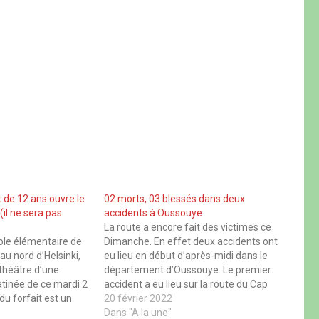
t de 12 ans ouvre le
02 morts, 03 blessés dans deux
(il ne sera pas
accidents à Oussouye
La route a encore fait des victimes ce
ole élémentaire de
Dimanche. En effet deux accidents ont
 au nord d’Helsinki,
eu lieu en début d’après-midi dans le
e théâtre d’une
département d’Oussouye. Le premier
atinée de ce mardi 2
accident a eu lieu sur la route du Cap
 du forfait est un
Skirring à hauteur de l’école
20 février 2022
nscrit dans le même
élémentaire de Boukitingho. Deux
Dans "A la une"