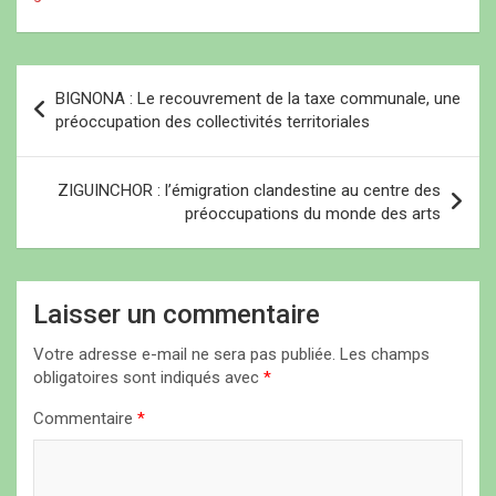
e
e
)
)
)
N
BIGNONA : Le recouvrement de la taxe communale, une
a
préoccupation des collectivités territoriales
v
i
ZIGUINCHOR : l’émigration clandestine au centre des
préoccupations du monde des arts
g
a
t
Laisser un commentaire
i
Votre adresse e-mail ne sera pas publiée.
Les champs
o
obligatoires sont indiqués avec
*
n
Commentaire
*
d
e