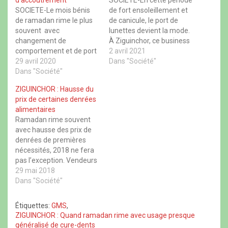
F
X
W
T
a
(
h
h
SOCIETE-Le mois bénis
de fort ensoleillement et
c
o
a
r
de ramadan rime le plus
de canicule, le port de
e
u
t
e
b
v
s
a
souvent avec
lunettes devient la mode.
o
r
A
d
changement de
À Ziguinchor, ce business
o
e
p
s
k
d
p
(
comportement et de port
avance bien au grand
2 avril 2021
(
a
(
o
vestimentaire. A
29 avril 2020
o
n
o
bonheur des vendeurs.
Dans "Société"
u
u
s
u
v
Ziguinchor certains
Dans "Société"
Leurs chiffres d’affaires
v
u
v
r
r
n
r
e
fidèles musulmans
s’améliorent
e
e
e
d
ZIGUINCHOR : Hausse du
rencontrés dans les
considérablement. GMS /
d
n
d
a
prix de certaines denrées
a
o
a
n
artères de la ville,
Chérif Aliou Cissé
n
u
n
s
alimentaires
estiment que la pratique
s
v
s
u
Ramadan rime souvent
u
e
u
n
de l’islam ne s’arrête pas
n
l
n
e
avec hausse des prix de
seulement pendant le
e
l
e
n
denrées de premières
n
e
n
o
ramadan, elle doit être
o
f
o
u
nécessités, 2018 ne fera
une continuité. GMS/
u
e
u
v
pas l’exception. Vendeurs
v
n
v
e
Mohamed Sagna
e
ê
e
l
et acheteurs ont tous
29 mai 2018
l
t
l
l
l
r
l
e
déploré cette situation.
Dans "Société"
e
e
e
f
(Voir la vidéo) GMS/
f
)
f
e
e
e
n
Maimouna Bâ
Étiquettes:
GMS
,
n
n
ê
ê
ê
t
ZIGUINCHOR : Quand ramadan rime avec usage presque
t
t
r
généralisé de cure-dents
r
r
e