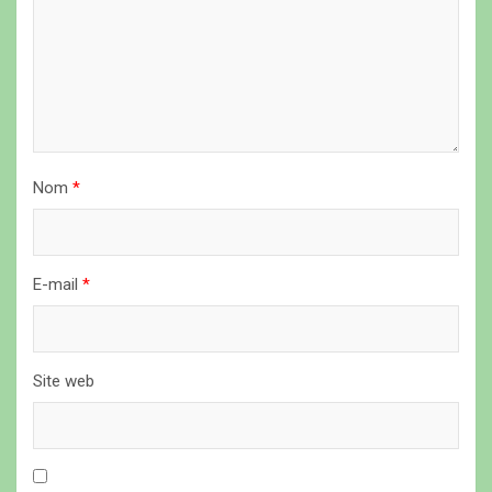
l
’
a
r
t
i
Nom
*
c
l
E-mail
*
e
Site web