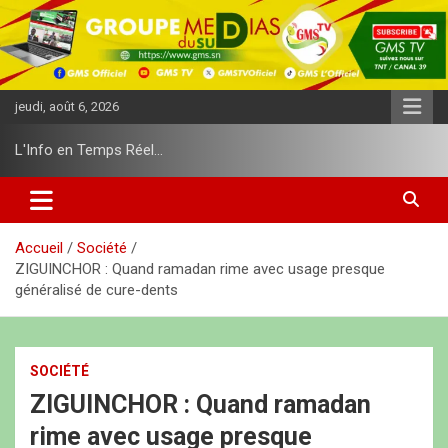
A
l
l
e
r
jeudi, août 6, 2026
a
u
L'Info en Temps Réel…
c
o
n
t
e
Accueil
Société
n
ZIGUINCHOR : Quand ramadan rime avec usage presque
u
généralisé de cure-dents
SOCIÉTÉ
ZIGUINCHOR : Quand ramadan
rime avec usage presque