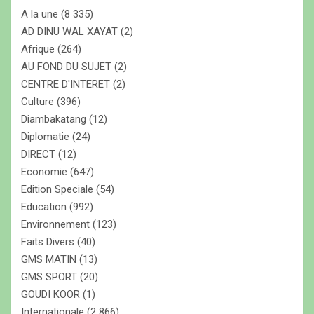
c
A la une
(8 335)
h
e
AD DINU WAL XAYAT
(2)
r
Afrique
(264)
AU FOND DU SUJET
(2)
CENTRE D'INTERET
(2)
Culture
(396)
Diambakatang
(12)
Diplomatie
(24)
DIRECT
(12)
Economie
(647)
Edition Speciale
(54)
Education
(992)
Environnement
(123)
Faits Divers
(40)
GMS MATIN
(13)
GMS SPORT
(20)
GOUDI KOOR
(1)
Internationale
(2 866)