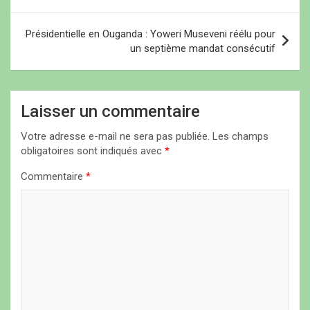
v
i
Présidentielle en Ouganda : Yoweri Museveni réélu pour
un septième mandat consécutif
g
a
t
Laisser un commentaire
i
Votre adresse e-mail ne sera pas publiée.
Les champs
o
obligatoires sont indiqués avec
*
n
Commentaire
*
d
e
l
’
a
r