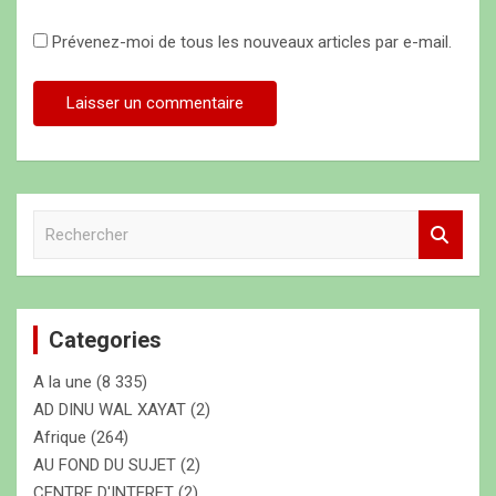
Prévenez-moi de tous les nouveaux articles par e-mail.
R
e
c
h
e
Categories
r
c
A la une
(8 335)
h
e
AD DINU WAL XAYAT
(2)
r
Afrique
(264)
AU FOND DU SUJET
(2)
CENTRE D'INTERET
(2)