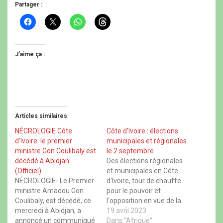
Partager :
C
C
C
C
l
l
l
l
i
i
i
i
q
q
q
q
u
u
u
u
e
e
e
e
J’aime ça :
z
r
z
z
p
p
p
p
o
o
o
o
u
u
u
u
r
r
r
r
p
p
p
p
a
a
a
a
r
r
r
r
t
t
t
t
Articles similaires
a
a
a
a
g
g
g
g
e
e
e
e
NÉCROLOGIE Côte
Côte d’Ivoire : élections
r
r
r
r
d’Ivoire: le premier
municipales et régionales
s
s
s
s
u
u
u
u
ministre Gon Coulibaly est
le 2 septembre
r
r
r
r
décédé à Abidjan
Des élections régionales
F
X
W
T
a
(
h
h
(Officiel)
et municipales en Côte
c
o
a
r
NÉCROLOGIE- Le Premier
d'Ivoire, tour de chauffe
e
u
t
e
b
v
s
a
ministre Amadou Gon
pour le pouvoir et
o
r
A
d
Coulibaly, est décédé, ce
l'opposition en vue de la
o
e
p
s
k
d
p
(
mercredi à Abidjan, a
présidentielle de 2025, se
19 avril 2023
(
a
(
o
annoncé un communiqué
o
n
o
tiendront le 2 septembre,
Dans "Afrique"
u