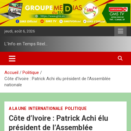
A
l
l
e
r
jeudi, août 6, 2026
a
u
L'Info en Temps Réel…
c
o
n
t
e
Accueil
Politique
n
Côte d’Ivoire : Patrick Achi élu président de l’Assemblée
u
nationale
A LA UNE
INTERNATIONALE
POLITIQUE
Côte d’Ivoire : Patrick Achi élu
président de l’Assemblée