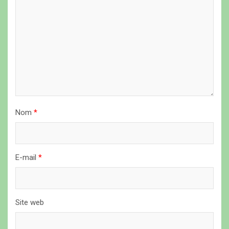
e
l
’
a
r
t
i
Nom
*
c
l
E-mail
*
e
Site web