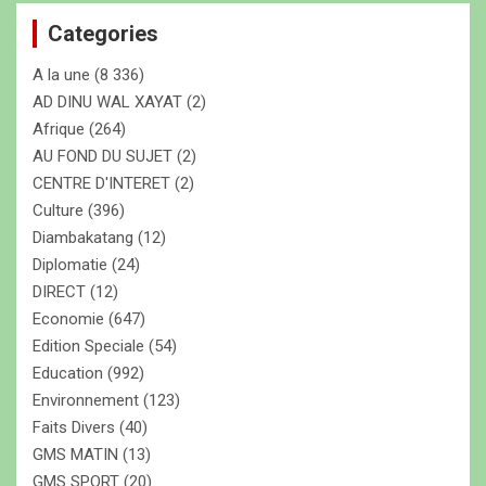
e
Categories
r
c
A la une
(8 336)
h
e
AD DINU WAL XAYAT
(2)
r
Afrique
(264)
AU FOND DU SUJET
(2)
CENTRE D'INTERET
(2)
Culture
(396)
Diambakatang
(12)
Diplomatie
(24)
DIRECT
(12)
Economie
(647)
Edition Speciale
(54)
Education
(992)
Environnement
(123)
Faits Divers
(40)
GMS MATIN
(13)
GMS SPORT
(20)