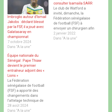
u
u
u
u
consulter Isamaïla SARR
r
r
r
r
Le club de Watford a
F
X
W
T
a
(
h
h
invité, dimanche, la
c
o
a
r
Imbroglio autour d’Ismail
Fédération sénégalaise
e
u
t
e
Jakobs : déclaré blessé
b
v
s
a
de football (FSF) à
o
r
A
d
par la FSF, il a joué avec
envoyer un chirurgien afin
o
e
p
s
Galatasaray en
k
d
p
(
de voir l’état de santé de
2 janvier 2022
(
a
(
o
championnat
o
n
o
son attaquant, Ismaila
Dans "A la une"
u
u
s
u
v
7 octobre 2024
Sarr blessé depuis
v
u
v
r
Dans "A la une"
r
n
r
e
novembre et convoqué
e
e
e
d
par le Sénégal pour
d
n
d
a
Équipe nationale du
a
o
a
n
prendre part a CAN
Sénégal : Pape Thiaw
n
u
n
s
prévue du 6 janvier au 9
s
v
s
u
devient le premier
u
e
u
n
février au Cameroun,…
entraîneur adjoint des «
n
l
n
e
e
l
e
n
Lions »
n
e
n
o
La Fédération
o
f
o
u
u
e
u
v
sénégalaise de football
v
n
v
e
e
ê
e
l
(FSF) a apporté des
l
t
l
l
changements dans
l
r
l
e
e
e
e
f
l'attelage technique de
f
)
f
e
l'équipe nationale du
28 août 2024
e
e
n
n
n
ê
Sénégal. Pape Thiaw qui
Dans "A la une"