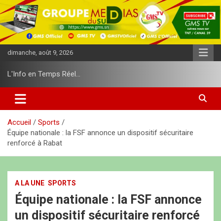
A
l
l
e
r
dimanche, août 9, 2026
a
u
L'Info en Temps Réel…
c
o
n
t
e
Accueil
Sports
n
Équipe nationale : la FSF annonce un dispositif sécuritaire
u
renforcé à Rabat
A LA UNE
SPORTS
Équipe nationale : la FSF annonce
un dispositif sécuritaire renforcé