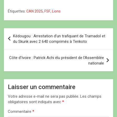
ê
ê
t
a intégré le staff des «
t
t
r
r
r
e
Lions », a été confirmé
Étiquettes:
CAN 2025
,
FSF
,
Lions
e
e
)
comme premier
)
)
entraîneur adjoint de
l'équipe dirigée par Aliou
Cissé. Il remplace à ce
N
poste Régis Bogaert. …
Kédougou : Arrestation d’un trafiquant de Tramadol et
a
du Skunk avec 2 640 comprimés à Tenkoto
v
i
Côte d’Ivoire : Patrick Achi élu président de l’Assemblée
nationale
g
a
t
Laisser un commentaire
i
Votre adresse e-mail ne sera pas publiée.
Les champs
o
obligatoires sont indiqués avec
*
n
Commentaire
*
d