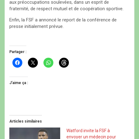
aux préoccupations soulevées, dans un esprit de
fraternité, de respect mutuel et de coopération sportive.
Enfin, la FSF a annoncé le report de la conférence de
presse initialement prévue.
Partager :
C
C
C
C
l
l
l
l
i
i
i
i
q
q
q
q
u
u
u
u
e
e
e
e
J’aime ça :
z
r
z
z
p
p
p
p
o
o
o
o
u
u
u
u
r
r
r
r
p
p
p
p
a
a
a
a
r
r
r
r
t
t
t
t
Articles similaires
a
a
a
a
g
g
g
g
e
e
e
e
Watford invite la FSF à
r
r
r
r
envoyer un médecin pour
s
s
s
s