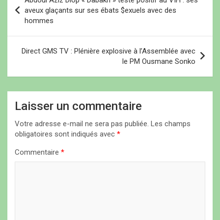
Abdoul Aziz Diop « Dabakh » testé positif au VIH : ses
a
fait…
aveux glaçants sur ses ébats $exuels avec des
hommes
v
i
Direct GMS TV : Plénière explosive à l’Assemblée avec
g
le PM Ousmane Sonko
a
t
i
Laisser un commentaire
o
Votre adresse e-mail ne sera pas publiée.
Les champs
n
obligatoires sont indiqués avec
*
d
Commentaire
*
e
l
’
a