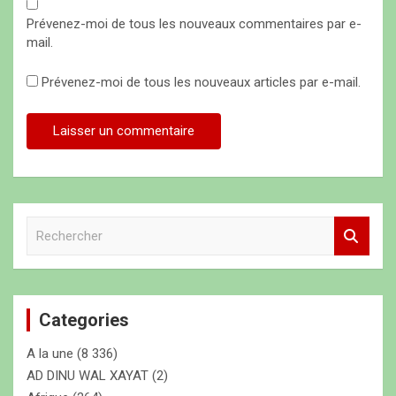
Prévenez-moi de tous les nouveaux commentaires par e-
mail.
Prévenez-moi de tous les nouveaux articles par e-mail.
R
e
c
h
e
Categories
r
c
A la une
(8 336)
h
e
AD DINU WAL XAYAT
(2)
r