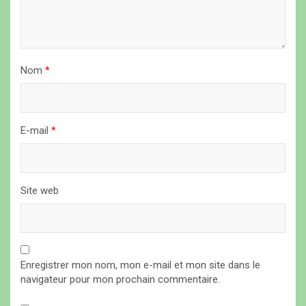
r
t
i
Nom
*
c
l
e
E-mail
*
Site web
Enregistrer mon nom, mon e-mail et mon site dans le
navigateur pour mon prochain commentaire.