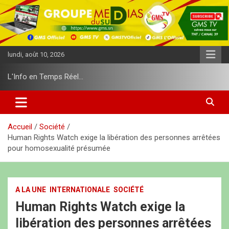
A
l
l
e
r
lundi, août 10, 2026
a
u
L'Info en Temps Réel…
c
o
n
t
e
Accueil
Société
n
Human Rights Watch exige la libération des personnes arrêtées
u
pour homosexualité présumée
A LA UNE
INTERNATIONALE
SOCIÉTÉ
Human Rights Watch exige la
libération des personnes arrêtées