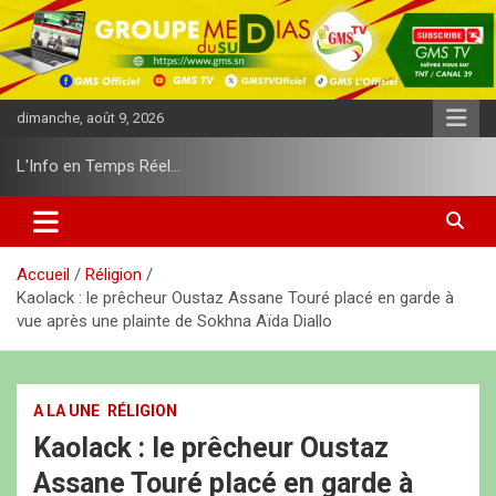
A
l
l
e
r
dimanche, août 9, 2026
a
u
L'Info en Temps Réel…
c
o
n
t
e
Accueil
Réligion
n
Kaolack : le prêcheur Oustaz Assane Touré placé en garde à
u
vue après une plainte de Sokhna Aïda Diallo
A LA UNE
RÉLIGION
Kaolack : le prêcheur Oustaz
Assane Touré placé en garde à