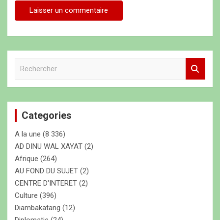
R
e
c
h
e
Categories
r
c
A la une
(8 336)
h
e
AD DINU WAL XAYAT
(2)
r
Afrique
(264)
AU FOND DU SUJET
(2)
CENTRE D'INTERET
(2)
Culture
(396)
Diambakatang
(12)