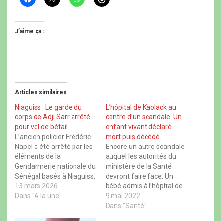
l
l
l
l
i
i
i
i
q
q
q
q
u
u
u
u
e
e
e
e
J’aime ça :
z
r
z
z
p
p
p
p
o
o
o
o
u
u
u
u
r
r
r
r
p
p
p
p
a
a
a
a
r
r
r
r
t
t
t
t
Articles similaires
a
a
a
a
g
g
g
g
e
e
e
e
Niaguiss : Le garde du
L’hôpital de Kaolack au
r
r
r
r
corps de Adji Sarr arrêté
centre d’un scandale: Un
s
s
s
s
u
u
u
u
pour vol de bétail
enfant vivant déclaré
r
r
r
r
L’ancien policier Frédéric
mort puis décédé
F
X
W
T
a
(
h
h
Napel a été arrêté par les
Encore un autre scandale
c
o
a
r
éléments de la
auquel les autorités du
e
u
t
e
b
v
s
a
Gendarmerie nationale du
ministère de la Santé
o
r
A
d
Sénégal basés à Niaguiss,
devront faire face. Un
o
e
p
s
k
d
p
(
dans le cadre d’une
13 mars 2026
bébé admis à l’hôpital de
(
a
(
o
affaire présumée de vol
Dans "A la une"
o
n
o
Kaolack a été déclaré
9 mai 2022
u
u
s
u
v
de bétail. Selon des
mort, acheminé à la
Dans "Santé"
v
u
v
r
r
n
r
e
informations rapportées
morgue, avant que l’on ne