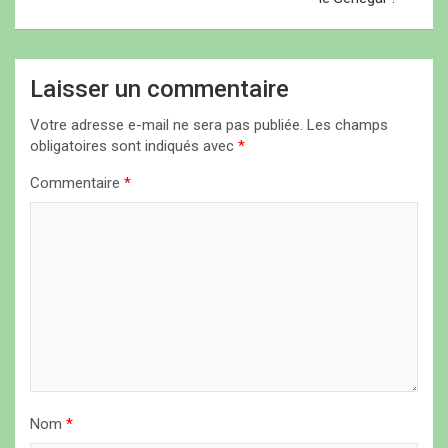
g
a
t
Laisser un commentaire
i
Votre adresse e-mail ne sera pas publiée.
Les champs
o
obligatoires sont indiqués avec
*
n
Commentaire
*
d
e
l
’
a
r
t
i
Nom
*