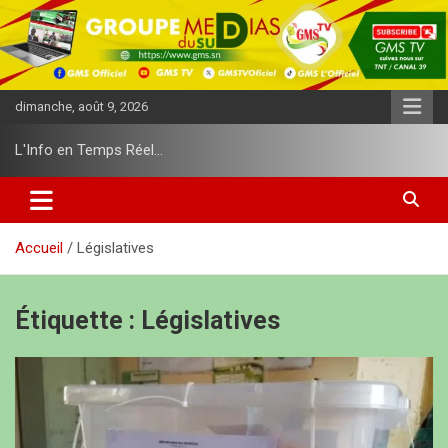
A
l
l
e
r
dimanche, août 9, 2026
a
u
L'Info en Temps Réel…
c
o
n
t
e
Accueil
Législatives
n
u
Étiquette :
Législatives