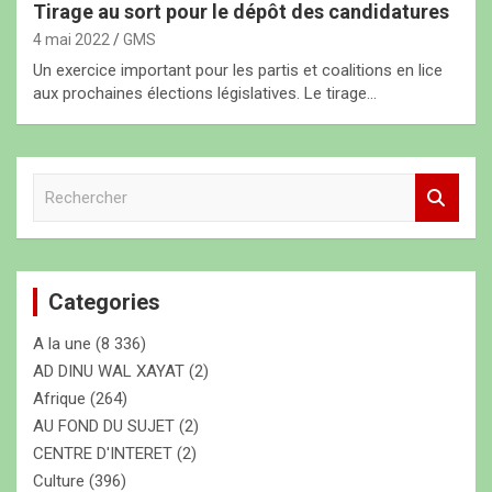
Tirage au sort pour le dépôt des candidatures
4 mai 2022
GMS
Un exercice important pour les partis et coalitions en lice
aux prochaines élections législatives. Le tirage…
R
e
c
h
e
Categories
r
c
A la une
(8 336)
h
e
AD DINU WAL XAYAT
(2)
r
Afrique
(264)
AU FOND DU SUJET
(2)
CENTRE D'INTERET
(2)
Culture
(396)